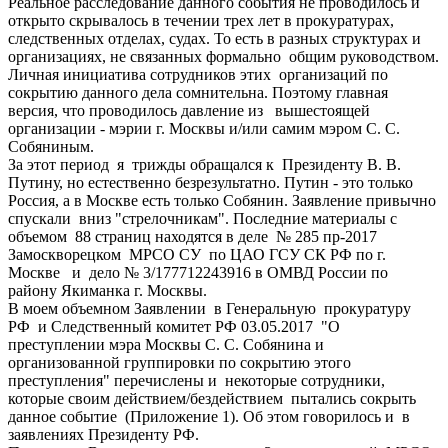
Реальное расследование данного события не проводилось и
открыто скрывалось в течении трех лет в прокуратурах,
следственных отделах, судах. То есть в разных структурах и
организациях, не связанных формально общим руководством.
Личная инициатива сотрудников этих организаций по
сокрытию данного дела сомнительна. Поэтому главная
версия, что проводилось давление из вышестоящей
организации - мэрии г. Москвы и/или самим мэром С. С.
Собяниным.
За этот период я трижды обращался к Президенту В. В.
Путину, но естественно безрезультатно. Путин - это только
Россия, а в Москве есть только Собянин. Заявление привычно
спускали вниз "стрелочникам". Последние материалы с
объемом 88 страниц находятся в деле № 285 пр-2017
Замоскворецком МРСО СУ по ЦАО ГСУ СК РФ по г.
Москве и дело № 3/177712243916 в ОМВД России по
району Якиманка г. Москвы.
В моем объемном Заявлении в Генеральную прокуратуру
РФ и Следственный комитет РФ 03.05.2017 "О
преступлении мэра Москвы С. С. Собянина и
организованной группировки по сокрытию этого
преступления" перечислены и некоторые сотрудники,
которые своим действием/бездействием пытались сокрыть
данное событие (Приложение 1). Об этом говорилось и в
заявлениях Президенту РФ.