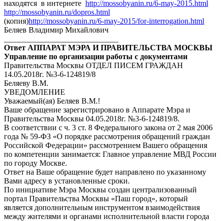
находятся в интернете
http://mossobyanin.ru/6-may-2015.html
http://mossobyanin.ru/dopros.html
(копия)
http://mossobyanin.ru/6-may-2015/for-interrogation.html
Беляев Владимир Михайлович
_____________________________
Ответ АППАРАТ МЭРА И ПРАВИТЕЛЬСТВА МОСКВЫ
Управление по организации работы с документами
Правительства Москвы ОТДЕЛ ПИСЕМ ГРАЖДАН
14.05.2018г. №3-6-124819/8
Беляеву В.М.
УВЕДОМЛЕНИЕ
Уважаемый(ая) Беляев В.М.!
Ваше обращение зарегистрировано в Аппарате Мэра и
Правительства Москвы 04.05.2018г. №3-6-124819/8.
В соответствии с ч. 3 ст. 8 Федерального закона от 2 мая 2006
года № 59-ФЗ «О порядке рассмотрения обращений граждан
Российской Федерации» рассмотрением Вашего обращения
по компетенции занимается: Главное управление МВД России
по городу Москве.
Ответ на Ваше обращение будет направлено по указанному
Вами адресу в установленные сроки.
По инициативе Мэра Москвы создан централизованный
портал Правительства Москвы «Паш город», который
является дополнительным инструментом взаимодействия
между жителями и органами исполнительной власти города