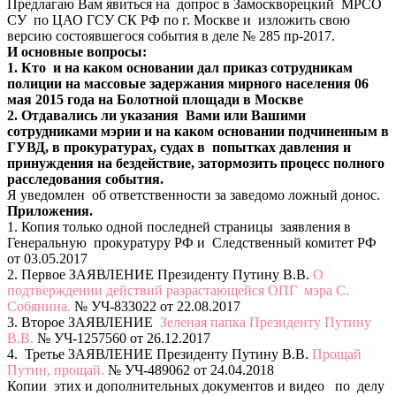
Предлагаю Вам явиться на допрос в Замоскворецкий МРСО
СУ по ЦАО ГСУ СК РФ по г. Москве и изложить свою
версию состоявшегося события в деле № 285 пр-2017.
И основные вопросы:
1. Кто и на каком основании дал приказ сотрудникам
полиции на массовые задержания мирного населения 06
мая 2015 года на Болотной площади в Москве
2. Отдавались ли указания Вами или Вашими
сотрудниками мэрии и на каком основании подчиненным в
ГУВД, в прокуратурах, судах в попытках давления и
принуждения на бездействие, затормозить процесс полного
расследования события.
Я уведомлен об ответственности за заведомо ложный донос.
Приложения.
1. Копия только одной последней страницы заявления в
Генеральную прокуратуру РФ и Следственный комитет РФ
от 03.05.2017
2. Первое ЗАЯВЛЕНИЕ Президенту Путину В.В.
О
подтверждении действий разрастающейся ОПГ мэра С.
Собянина.
№ УЧ-833022 от 22.08.2017
3. Второе ЗАЯВЛЕНИЕ
Зеленая папка Президенту Путину
В.В.
№ УЧ-1257560 от 26.12.2017
4. Третье ЗАЯВЛЕНИЕ Президенту Путину В.В.
Прощай
Путин, прощай.
№ УЧ-489062 от 24.04.2018
Копии этих и дополнительных документов и видео по делу