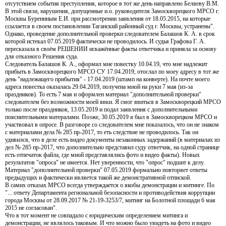
отсутствием события преступления, которое в тот же день направлено Беляеву В.М.
В этой связи, нарушения, допущенные и.о. руководителя Замоскворецкого МРСО г.
Москвы Бурениным Е.И. при рассмотрении заявления от 18.05.2015, на которые
ссылается в своем постановлении Таганский районный суд г. Москвы, устранены".
Однако, проведение дополнительной проверки следователем Балашов К. А. в срок
которой истекал 07.05.2019 фактически не проводилось. И судья Графова Г. А.
пересказала в своём РЕШЕНИИ искажённые факты ответчика и приняла за основу
для отказного Решения суда.
Следователь Балашов К. А., оформил мне повестку 10.04.19, что мне надлежит
прибыть в Замоскворецкого МРСО СУ 17.04.2019, отослал по моеу адресу в тот же
день "надлежащего прибытия" - 17.04.2019 (штамп на конверте). На почте моего
адреса повестка оказалась 29.04.2019, получена мной на руки 7 мая (из-за
праздников). То есть 7 мая и оформлен материал "дополнительной проверки"
следователем без возможности моей явки. Я смог явиться в Замоскворецкий МРСО
только после праздников, 13.05.2019 и подал заявления с дополнительными
пояснительными матералами. Позже, 30.05.2019 я был в Замоскворецком МРСО и
участвовал в опросе. В разговоре со следователем мне показалось, что он не знаком
с материалами дела № 285 пр-2017, то еть следствие не проводилось. Так он
удивился, что в деле есть видео документы незаконных задержаний (в материалах из
дел № 285 пр-2017, что дополнительно представил суду ответчик, на одной странице
есть отпечаток файла, где мной представлялись фото и видео факты). Новых
результатов "опроса" не имеется. Нет уверенности, что "опрос" подшит к делу.
Материал "дополнительной проверки" 07.05.2019 формально повторяет ответы
предыдущих и фактически является такой же демонстративной отпиской.
В самих отказах МРСО всегда утверждается о якобы демонстрации и митинге. По
"... ответу Департамента региональной безопасности и противодействия коррупции
города Москвы от 28.09.2017 № 21-19-3253/7, митинг на Болотной площади 6 мая
2015 не согласован".
Что в тот момент не совпадало с юридическим определением митинга и
демонстрации, не являлось таковым. И что можно было увидеть на фото и видео