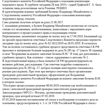
Следственного комитета Российской Федерации о взыскании компенсации
морального вреда. В судебном заседании 28 мая 2019 г. судьей Графовой Г. А. была
оглашена лишь резолютивная часть Решения. РЕШИЛ:
В удовлетворении исковых требований Беляеву Владимиру Михайловичу к
Следственному комитету Российской Федерации о взыскании компенсации
морального вреда, отказать.
Само решение получено истцом на руки 21.06.2017.
С указанным решением, я Беляев Владимир Михайлович полностью не согласен,
считаю его незаконным, необоснованным, вынесенным с нарушением норм
материального и процессуального права и подлежащим отмене.
Первоначально, назначенное заседание по моему иску на 17.04.2019, Басманный суд
по просьбе представителя ответчика Следственного Комитета предложил перенести
заседание суда по моему иску, дело № 02-1812/2019 на 28.05.2019. Я согласился.
Уже на полном состоявшемся судебном процессе представитель ответчика СК РФ
приложил к материалам большие выдержки из дела № 285 пр -17 (около 30 страниц)
и свои "Возражения на исковое заявление Беляева В.М." Я тоже дал дополнения к
судебному процессу. Как основное - список задержанных в автозаке № 2.
В подготовительный период и была попытка СК РФ продемонстрировать их
активное действие, расследование. Сам ответчик подробно ознакомился с
материалами дела № 285 пр -17, которое полиция многократно отказывалась
реально расследовать. При этом при интересе ответчика было организовано
проведение дополнительной проверки, оформленной для Возражения
Следственного комитета Российской Федерации на исковое заявление Беляева В.М.
в котором сказано:
"Последнее процессуальное решение 08.04.2019 отменено как необоснованное в
связи с неполнотой проведенной проверки заместителем руководителя
Замоскворецкого МРСО г. Москвы, организовано проведение дополнительной
проверки, срок которой истекает 07.05.2019.
07.05.2019 вынесено постановление об отказе в возбуждении уголовного дела по
основанию, предусмотренному ч. 1 ст. 24 УПК Российской Федерации в связи с