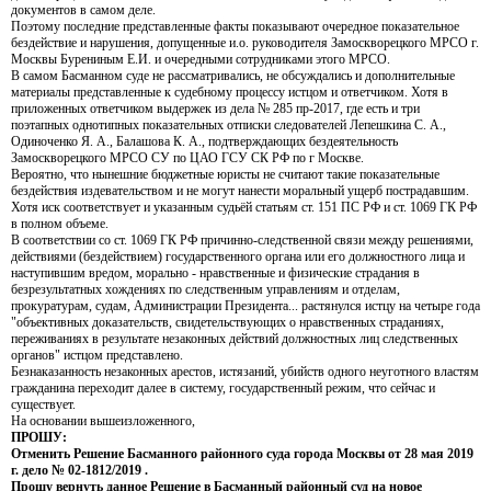
документов в самом деле.
Поэтому последние представленные факты показывают очередное показательное
бездействие и нарушения, допущенные и.о. руководителя Замоскворецкого МРСО г.
Москвы Бурениным Е.И. и очередными сотрудниками этого МРСО.
В самом Басманном суде не рассматривались, не обсуждались и дополнительные
материалы представленные к судебному процессу истцом и ответчиком. Хотя в
приложенных ответчиком выдержек из дела № 285 пр-2017, где есть и три
поэтапных однотипных показательных отписки следователей Лепешкина С. А.,
Одиноченко Я. А., Балашова К. А., подтверждающих бездеятельность
Замоскворецкого МРСО СУ по ЦАО ГСУ СК РФ по г Москве.
Вероятно, что нынешние бюджетные юристы не считают такие показательные
бездействия издевательством и не могут нанести моральный ущерб пострадавшим.
Хотя иск соответствует и указанным судьёй статьям ст. 151 ПС РФ и ст. 1069 ГК РФ
в полном объеме.
В соответствии со ст. 1069 ГК РФ причинно-следственной связи между решениями,
действиями (бездействием) государственного органа или его должностного лица и
наступившим вредом, морально - нравственные и физические страдания в
безрезультатных хождениях по следственным управлениям и отделам,
прокуратурам, судам, Администрации Президента... растянулся истцу на четыре года
"объективных доказательств, свидетельствующих о нравственных страданиях,
переживаниях в результате незаконных действий должностных лиц следственных
органов" истцом представлено.
Безнаказанность незаконных арестов, истязаний, убийств одного неуготного властям
гражданина переходит далее в систему, государственный режим, что сейчас и
существует.
На основании вышеизложенного,
ПРОШУ:
Отменить Решение Басманного районного суда города Москвы от 28 мая 2019
г. дело № 02-1812/2019 .
Прошу вернуть данное Решение в Басманный районный суд на новое